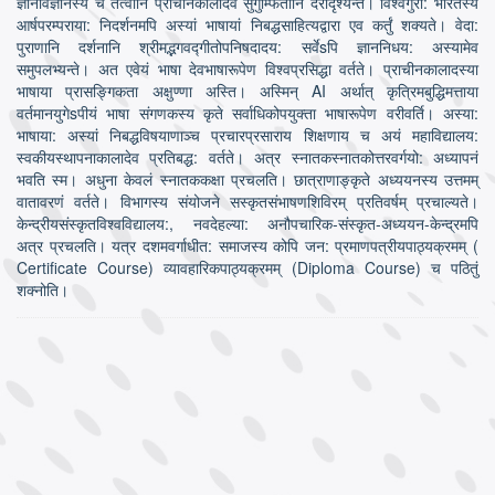
ज्ञानविज्ञानस्य च तत्वानि प्राचीनकालादेव सुगुम्फितानि दरीदृश्यन्ते। विश्वगुरो: भारतस्य
आर्षपरम्पराया: निदर्शनमपि अस्यां भाषायां निबद्धसाहित्यद्वारा एव कर्तुं शक्यते। वेदा:
पुराणानि दर्शनानि श्रीमद्भगवद्गीतोपनिषदादय: सर्वेsपि ज्ञाननिधय: अस्यामेव
समुपलभ्यन्ते। अत एवेयं भाषा देवभाषारूपेण विश्वप्रसिद्धा वर्तते। प्राचीनकालादस्या
भाषाया प्रासङ्गिकता अक्षुण्णा अस्ति। अस्मिन् AI अर्थात् कृत्रिमबुद्धिमत्ताया
वर्तमानयुगेsपीयं भाषा संगणकस्य कृते सर्वाधिकोपयुक्ता भाषारूपेण वरीवर्ति। अस्या:
भाषाया: अस्यां निबद्धविषयाणाञ्च प्रचारप्रसाराय शिक्षणाय च अयं महाविद्यालय:
स्वकीयस्थापनाकालादेव प्रतिबद्ध: वर्तते। अत्र स्नातकस्नातकोत्तरवर्गयो: अध्यापनं
भवति स्म। अधुना केवलं स्नातककक्षा प्रचलति। छात्राणाङ्कृते अध्ययनस्य उत्तमम्
वातावरणं वर्तते। विभागस्य संयोजने सस्कृतसंभाषणशिविरम् प्रतिवर्षम् प्रचाल्यते।
केन्द्रीयसंस्कृतविश्वविद्यालय:, नवदेहल्या: अनौपचारिक-संस्कृत-अध्ययन-केन्द्रमपि
अत्र प्रचलति। यत्र दशमवर्गाधीत: समाजस्य कोपि जन: प्रमाणपत्रीयपाठ्यक्रमम् (
Certificate Course) व्यावहारिकपाठ्यक्रमम् (Diploma Course) च पठितुं
शक्नोति।