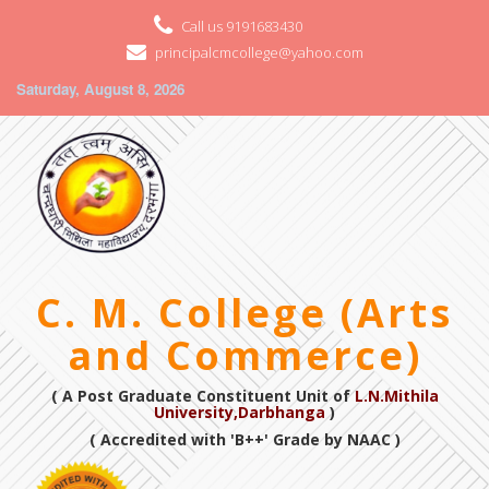
Call us 9191683430
principalcmcollege@yahoo.com
Saturday, August 8, 2026
C. M. College (Arts
and Commerce)
( A Post Graduate Constituent Unit of
L.N.Mithila
University,Darbhanga
)
( Accredited with 'B++' Grade by NAAC )