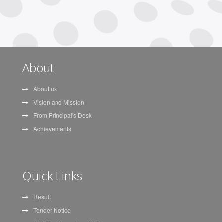
About
About us
Vision and Mission
From Principal's Desk
Achievements
Sarkari Results
Ese Notes
Itrove POS
Itrove School
Innovation
Trove
Quick Links
Result
Tender Notice